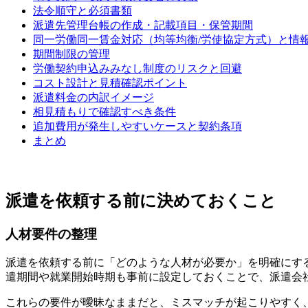
法令順守と必須書類
派遣先管理台帳の作成・記載項目・保管期間
同一労働同一賃金対応（均等均衡/労使協定方式）と情
期間制限の管理
労働契約申込みみなし制度のリスクと回避
コスト設計と見積確認ポイント
派遣料金の内訳イメージ
相見積もりで確認すべき条件
追加費用が発生しやすいケースと契約条項
まとめ
派遣を依頼する前に決めておくこと
人材要件の整理
派遣を依頼する前に「どのような人材が必要か」を明確にす
遣期間や就業開始時期も事前に設定しておくことで、派遣会
これらの要件が曖昧なままだと、ミスマッチが起こりやすく