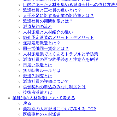
目的にあった人材を集める派遣会社への依頼方法
派遣社員と正社員の違いとは？
人手不足に対する企業の対応策とは？
派遣社員の期間制限とは？
派遣契約の流れ
人材派遣と人材紹介の違い
紹介予定派遣のメリット・デメリット
無期雇用派遣とは？
同一労働同一賃金とは？
人材派遣業でよくあるトラブルと予防策
派遣社員の再契約手続きと注意点を解説
日雇い派遣とは
無期転換ルールとは
派遣先調査とは
派遣社員の評価について
労働契約の申込みみなし制度とは
技術者派遣とは
業種別の人材派遣について考える
戻る
業種別の人材派遣について考える_TOP
医療事務の人材派遣