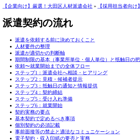
【企業向け】厳選！大田区人材派遣会社
»
【採用担当者向け
派遣契約の流れ
派遣を依頼する前に決めておくこと
人材要件の整理
派遣が適切かの判断軸
期間制限の基本（事業所単位・個人単位）と抵触日の把
依頼〜就業開始までの全体フロー
ステップ1：派遣会社へ相談・ヒアリング
ステップ2：見積・候補者提示
ステップ3：抵触日の通知と情報提供
ステップ4：契約締結
ステップ5：受け入れ準備
ステップ6：就業開始
契約実務の要点
基本契約で定めるべき事項
個別契約の必須記載
事前面接等の禁止と適法なコミュニケーション
電子契約・収入印紙の要否と実務