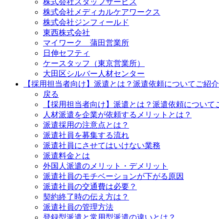
株式会社スタッフサービス
株式会社メディカルケアワークス
株式会社ジンフィールド
東西株式会社
マイワーク 蒲田営業所
日伸セフティ
ケースタッフ（東京営業所）
大田区シルバー人材センター
【採用担当者向け】派遣とは？派遣依頼についてご紹介
戻る
【採用担当者向け】派遣とは？派遣依頼についてご
人材派遣を企業が依頼するメリットとは？
派遣採用の注意点とは？
派遣社員を募集する流れ
派遣社員にさせてはいけない業務
派遣料金とは
外国人派遣のメリット・デメリット
派遣社員のモチベーションが下がる原因
派遣社員の交通費は必要？
契約終了時の伝え方は？
派遣社員の管理方法
登録型派遣と常用型派遣の違いとは？