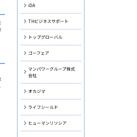
iDA
THビジネスサポート
派
望
トップグローバル
ゴーフェア
マンパワーグループ株式
会社
ま
し
オカジマ
ライフシールド
ヒューマンリソシア