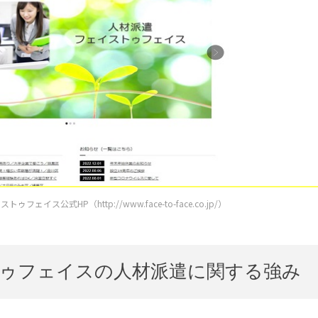
ェイス公式HP（http://www.face-to-face.co.jp/）
ゥフェイスの人材派遣に関する強み