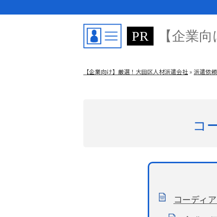
【企業向
【企業向け】厳選！大田区人材派遣会社
»
派遣依頼
コ
コーディア