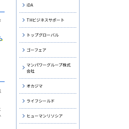
iDA
THビジネスサポート
合
トップグローバル
ら
ゴーフェア
マンパワーグループ株式
会社
オカジマ
載
ライフシールド
に
ヒューマンリソシア
い