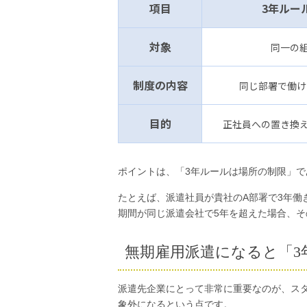
項目
3年ルー
対象
同一の
制度の
内容
同じ部署で働け
目的
正社員への置き換
ポイントは、「3年ルールは場所の制限」で
たとえば、派遣社員が貴社のA部署で3年働
期間が同じ派遣会社で5年を超えた場合、
無期雇用派遣になると「3
派遣先企業にとって非常に重要なのが、ス
象外になるという点です。