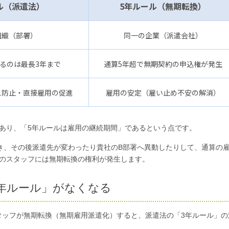
ル
（派遣法）
5年ルール
（無期転換）
組織（部署）
同一の企業（派遣会社）
るのは
最長3年まで
通算5年超で
無期契約の申込権が発生
え防止・
直接雇用の促進
雇用の安定
（雇い止め不安の解消）
あり、「5年ルールは雇用の継続期間」であるという点です。
き、その後派遣先が変わったり貴社のB部署へ異動したりして、通算の
そのスタッフには無期転換の権利が発生します。
年ルール」がなくなる
タッフが無期転換（無期雇用派遣化）すると、派遣法の「3年ルール」の